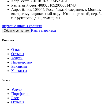
Корр. счет
:
30101810745374525104
Расчетный счет
:
40802810520000814743
Адрес банка
:
109044, Российская Федерация, г. Москва,
вн.тер.г. муниципальный округ Южнопортовый, пер. 3-
й Крутицкий, д.11, помещ. 7Н
rusprofile.ru
focus.kontur.ru
Карта партнера
Обратиться к нам
Компания
О нас
Отзывы
Услуги
Партнерство
Вакансии
Контакты
Записи
Услуги
Портфолио
Блог
Отзывы