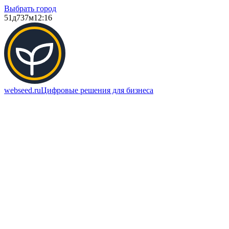
Выбрать город
51д
737м
12:16
webseed.ru
Цифровые решения для бизнеса