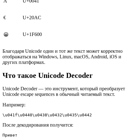
A
U+0041
€
U+20AC
U+1F600
😀
Благодаря Unicode один и тот же текст может корректно
отображаться на Windows, Linux, macOS, Android, iOS и
других платформах.
Что такое Unicode Decoder
Unicode Decoder — это инструмент, который преобразует
Unicode escape sequences в обычный читаемый текст.
Например:
\u041f\u0440\u0438\u0432\u0435\u0442
После декодирования получится:
Привет