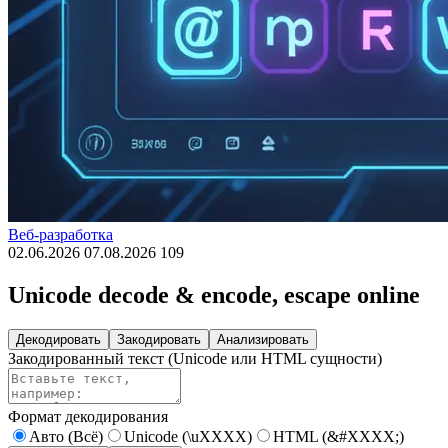
Веб-разработка
02.06.2026
07.08.2026
109
Unicode decode & encode, escape online
Декодировать
Закодировать
Анализировать
Закодированный текст (Unicode или HTML сущности)
Формат декодирования
Авто (Всё)
Unicode (\uXXXX)
HTML (&#XXXX;)