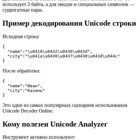
использует 2 байта, а для эмодзи и специальных символов —
суррогатные пары.
Пример декодирования Unicode строки
Исходная строка:
{

  "name":"\u0418\u0432\u0430\u043d",

  "city":"\u041a\u0430\u0437\u0430\u043d\u044c"

}
После обработки:
{

  "name":"Иван",

  "city":"Казань"

}
Это один из самых популярных сценариев использования
Unicode Decoder Online.
Кому полезен Unicode Analyzer
Инструмент активно используют: