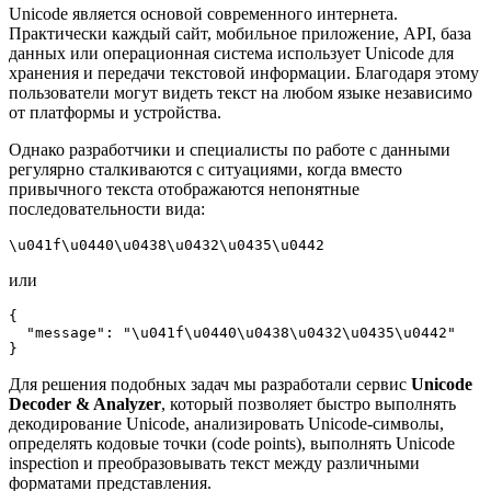
Unicode является основой современного интернета.
Практически каждый сайт, мобильное приложение, API, база
данных или операционная система использует Unicode для
хранения и передачи текстовой информации. Благодаря этому
пользователи могут видеть текст на любом языке независимо
от платформы и устройства.
Однако разработчики и специалисты по работе с данными
регулярно сталкиваются с ситуациями, когда вместо
привычного текста отображаются непонятные
последовательности вида:
\u041f\u0440\u0438\u0432\u0435\u0442
или
{

  "message": "\u041f\u0440\u0438\u0432\u0435\u0442"

}
Для решения подобных задач мы разработали сервис
Unicode
Decoder & Analyzer
, который позволяет быстро выполнять
декодирование Unicode, анализировать Unicode-символы,
определять кодовые точки (code points), выполнять Unicode
inspection и преобразовывать текст между различными
форматами представления.