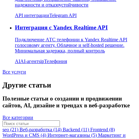
надежности и отказоустойчивости
API интеграции
Telegram API
Интеграция с Yandex Realtime API
Подключение АТС телефонии к Yandex Realtime API
голосовому агенту. Облачное и self-hosted решение.
Минимальная задержка, полный контроль
AI
AI-агент
sip
Телефония
Все услуги
Другие статьи
Полезные статьи о создании и продвижении
сайтов, AI, дизайне и трендах в веб-разработке
Все категории
seo (21)
Веб-разработка (14)
Backend (11)
Frontend (8)
WordPress и CMS (4)
Интернет-магазины (5)
Маркетинг и