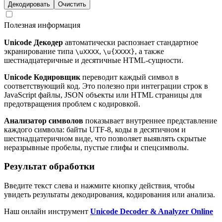
Декодировать
Очистить
Полезная информация
Unicode Декодер
автоматически распознает стандартное
экранирование типа
,
, а также
\uXXXX
\u{XXXX}
шестнадцатеричные и десятичные HTML-сущности.
Unicode Кодировщик
переводит каждый символ в
соответствующий код. Это полезно при интеграции строк в
JavaScript файлы, JSON объекты или HTML страницы для
предотвращения проблем с кодировкой.
Анализатор символов
показывает внутреннее представление
каждого символа: байты UTF-8, коды в десятичном и
шестнадцатеричном виде, что позволяет выявлять скрытые
неразрывные пробелы, пустые глифы и спецсимволы.
Результат обработки
Введите текст слева и нажмите кнопку действия, чтобы
увидеть результаты декодирования, кодирования или анализа.
Наш онлайн инструмент
Unicode Decoder & Analyzer Online